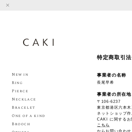
特定商取引法
New in
事業者の名称
Ring
長尾早希
Pierce
事業者の所在地
Necklace
〒106-6237
Bracelet
東京都港区六本木三
ネットショップ作
One of a kind
CAKI に関す
Brooch
こちら
からお問い合わせ