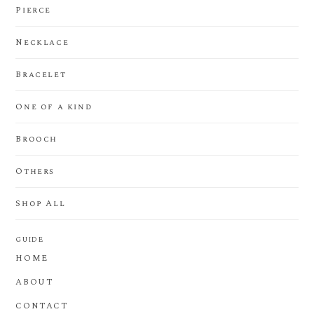
Pierce
Necklace
Bracelet
One of a kind
Brooch
Others
Shop All
GUIDE
HOME
ABOUT
CONTACT