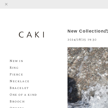
New Collectio
2024/08/25 19:30
New in
Ring
Pierce
Necklace
Bracelet
One of a kind
Brooch