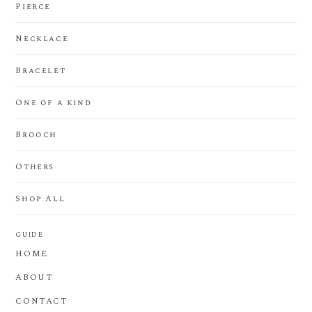
Pierce
Necklace
Bracelet
One of a kind
Brooch
Others
Shop All
GUIDE
HOME
ABOUT
CONTACT