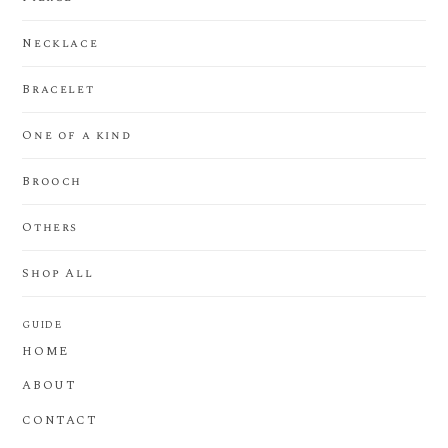
Necklace
Bracelet
One of a kind
Brooch
Others
Shop All
GUIDE
HOME
ABOUT
CONTACT