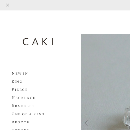
New in
Ring
Pierce
Necklace
Bracelet
One of a kind
Brooch