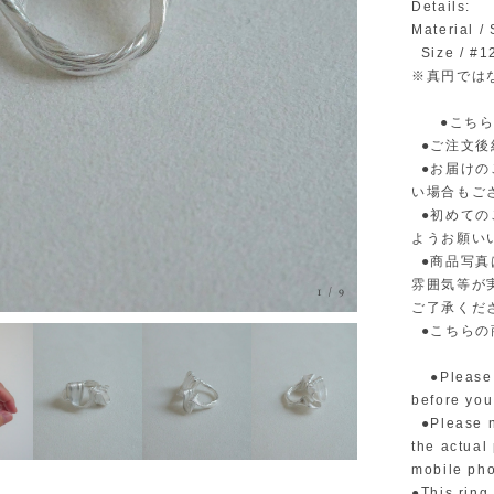
Details:
Material /
Size / #
※真円では
●こちらの
●ご注文後
●お届けの
い場合もご
●初めてのご
ようお願い
●商品写真
雰囲気等が
1
/
9
ご了承くだ
●こちらの
●Please r
before you
●Please no
the actual
mobile ph
●This ring