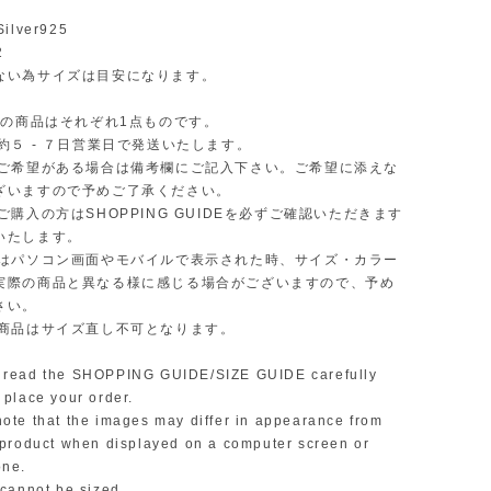
 Silver925
12
ない為サイズは目安になります。
商品はそれぞれ1点ものです。
約５ - ７日営業日で発送いたします。
ご希望がある場合は備考欄にご記入下さい。ご希望に添えな
ざいますので予めご了承ください。
購入の方はSHOPPING GUIDEを必ずご確認いただきます
いたします。
はパソコン画面やモバイルで表示された時、サイズ・カラー
実際の商品と異なる様に感じる場合がございますので、予め
さい。
商品はサイズ直し不可となります。
ead the SHOPPING GUIDE/SIZE GUIDE carefully
 place your order.
te that the images may differ in appearance from
 product when displayed on a computer screen or
one.
 cannot be sized.