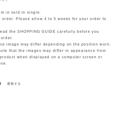
 in sold in single.
order. Please allow 4 to 5 weeks for your order to
ead the SHOPPING GUIDE carefully before you
 order.
e image may differ depending on the position worn.
te that the images may differ in appearance from
 product when displayed on a computer screen or
one.
通報する