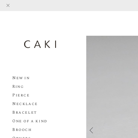
New in
Ring
Pierce
Necklace
Bracelet
One of a kind
Brooch