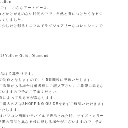
ection
過ごす、小さなアートピース。
れどかけがえのない時間の中で、自然と身につけたくなるジ
つくりました。
の少しだけ彩るミニマルでラグジュアリーなコレクションで
K18Yellow Gold, Diamond
商品は片耳売りです。
の制作となりますので、4-5週間後に発送いたします。
ご希望がある場合は備考欄にご記入下さい。ご希望に添えな
ざいますので予めご了承ください。
置によって見え方が異なります。
購入の方はSHOPPING GUIDEを必ずご確認いただきます
いたします。
はパソコン画面やモバイルで表示された時、サイズ・カラー
実際の商品と異なる様に感じる場合がございますので、予め
さい。