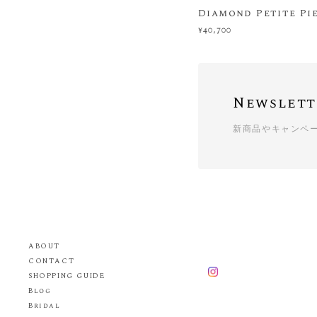
Diamond Petite Pi
¥40,700
Newslett
新商品やキャンペ
ABOUT
CONTACT
SHOPPING GUIDE
Blog
Bridal