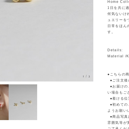
Home Coll
1日を共に
何気ないけ
ュエリーを
日常をほん
す。
Details:
Material /
●こちらの
1
/
3
●ご注文後
●お届けの
い場合もご
●着ける位
●初めてのご
ようお願い
●商品写真
雰囲気等が
ご了承くだ