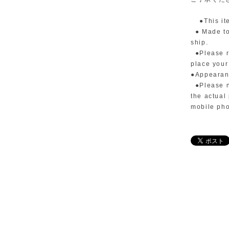
●This item
● Made to 
ship.
●Please r
place your
●Appearanc
●Please no
the actual
mobile ph