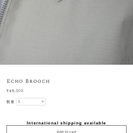
1
/
2
Echo Brooch
¥49,500
数量
International shipping available
Add to cart