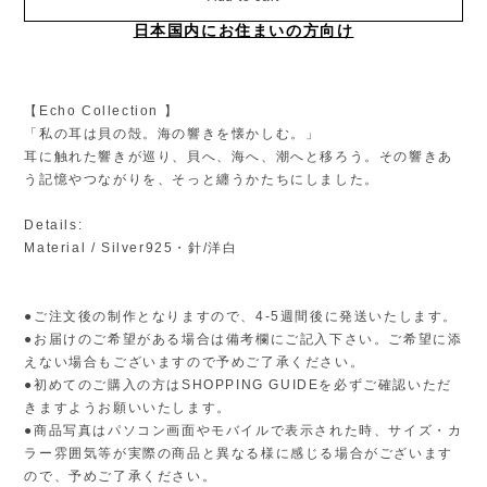
日本国内にお住まいの方向け
【Echo Collection 】
「私の耳は貝の殻。海の響きを懐かしむ。」
耳に触れた響きが巡り、貝へ、海へ、潮へと移ろう。その響きあ
う記憶やつながりを、そっと纏うかたちにしました。
Details:
Material / Silver925・針/洋白
●ご注文後の制作となりますので、4-5週間後に発送いたします。
●お届けのご希望がある場合は備考欄にご記入下さい。ご希望に添
えない場合もございますので予めご了承ください。
●初めてのご購入の方はSHOPPING GUIDEを必ずご確認いただ
きますようお願いいたします。
●商品写真はパソコン画面やモバイルで表示された時、サイズ・カ
ラー雰囲気等が実際の商品と異なる様に感じる場合がございます
ので、予めご了承ください。