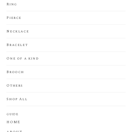
Ring
Pierce
Necklace
Bracelet
One of a kind
Brooch
Others
Shop All
GUIDE
HOME