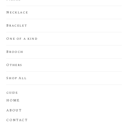
Necklace
Bracelet
One of a kind
Brooch
Others
Shop All
GUIDE
HOME
ABOUT
CONTACT