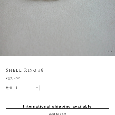
1
/
9
Shell Ring #8
¥37,400
数量
International shipping available
Add to cart