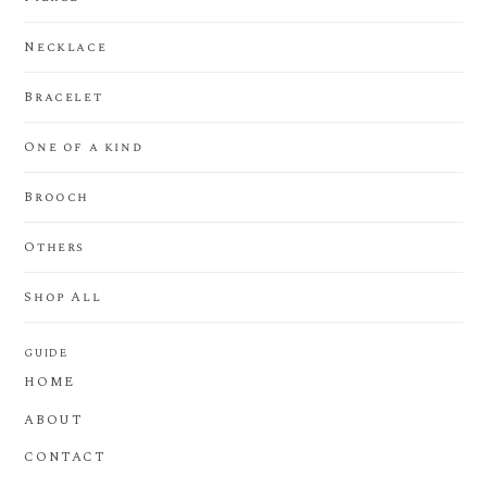
Necklace
Bracelet
One of a kind
Brooch
Others
Shop All
GUIDE
HOME
ABOUT
CONTACT