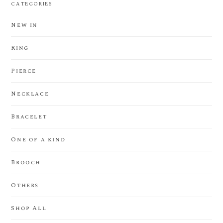
CATEGORIES
New in
Ring
Pierce
Necklace
Bracelet
One of a kind
Brooch
Others
Shop All