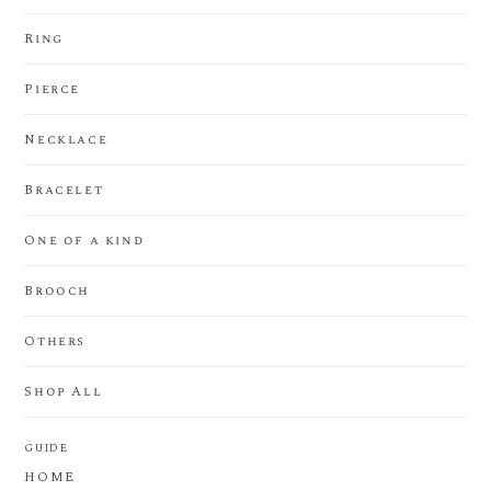
Ring
Pierce
Necklace
Bracelet
One of a kind
Brooch
Others
Shop All
GUIDE
HOME